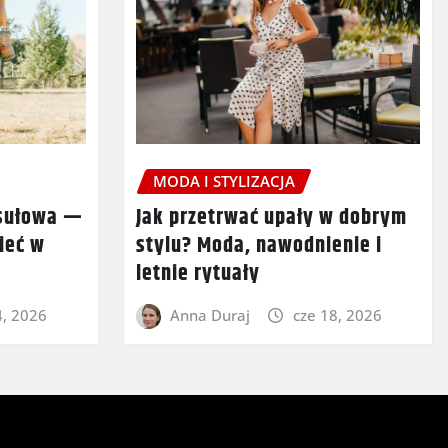
MODA I STYLIZACJA
Jak przetrwać upały w dobrym
psułowa —
stylu? Moda, nawodnienie i
ieć w
letnie rytuały
Anna Duraj
cze 18, 2026
4, 2026