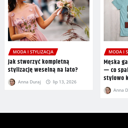
MODA I STYLIZACJA
MODA I S
Jak stworzyć kompletną
Męska ga
stylizację weselną na lato?
— co spa
stylowo 
Anna Duraj
lip 13, 2026
Anna D