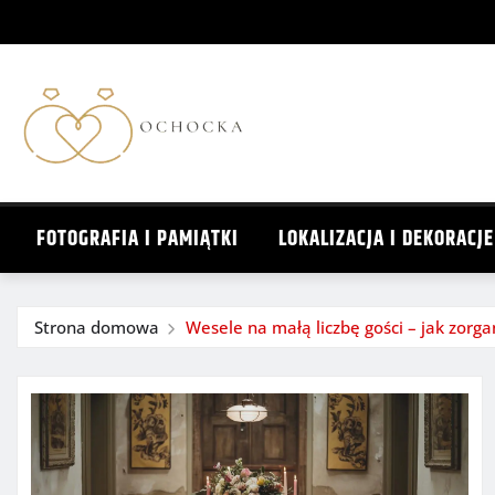
Przejdź
do
treści
FOTOGRAFIA I PAMIĄTKI
LOKALIZACJA I DEKORACJE
Strona domowa
Wesele na małą liczbę gości – jak zorg