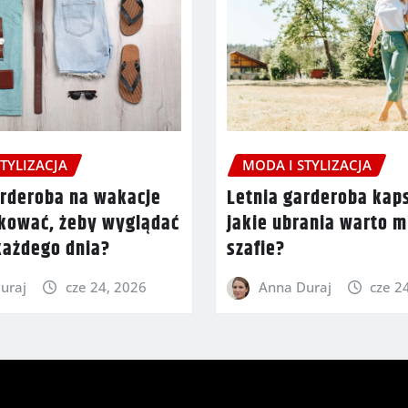
TYLIZACJA
MODA I STYLIZACJA
rderoba na wakacje
Letnia garderoba ka
kować, żeby wyglądać
jakie ubrania warto m
każdego dnia?
szafie?
uraj
cze 24, 2026
Anna Duraj
cze 2