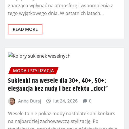
znacząco wpłynąć na atmosferę i wspomnienia z
tego wyjątkowego dnia. W ostatnich latach…
READ MORE
MODA I STYLIZACJA
Sukienki na wesele dla 30+, 40+, 50+:
elegancja bez nudy i bez efektu „cioci”
Anna Duraj
lut 24, 2026
0
Wesele to nie pokaz mody nastolatek ani konkurs
na najbardziej zachowawczą stylizację. Po
trzydziestce, czterdziestce czy pięćdziesiątce wiele