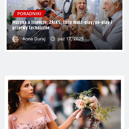
PORADNIKI
Muzyka a licencje: ZAIKS, listy must-play/no-play i
przerwy techniczne
Anna Duraj
paź 17, 2025