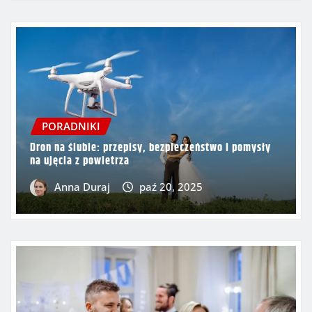
PORADNIKI
Dron na ślubie: przepisy, bezpieczeństwo i pomysły
na ujęcia z powietrza
Anna Duraj
paź 20, 2025