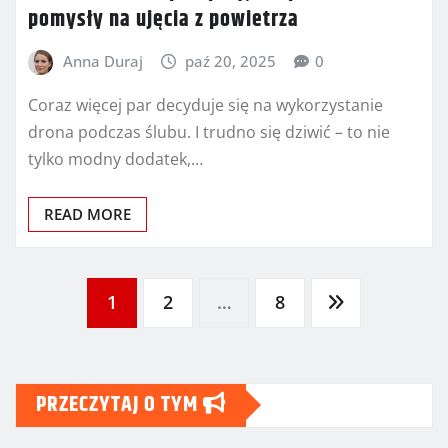
pomysły na ujęcia z powietrza
Anna Duraj
paź 20, 2025
0
Coraz więcej par decyduje się na wykorzystanie
drona podczas ślubu. I trudno się dziwić – to nie
tylko modny dodatek,…
READ MORE
Stronicowanie
1
2
…
8
wpisów
PRZECZYTAJ O TYM